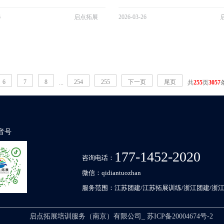
拓展服务，业务广泛覆盖企业团建、拓展
一站式的团建拓展服务，业务广泛涉及
训拓展、素质拓展等众多领域。公司在江
拓展培训、军训拓展、素质拓展等多个
6
启点拓展
2026-03-26
区布局了几百家专业拓展基地，精心打造
在江浙沪皖地区拥有几百家专业拓展基
 丰富多样的团建拓展游戏项目。凭借对军训
造了 300 + 丰富多样的团建拓展游戏
理解、专业的团队以...
业的团队、丰富的经验和创新的...
6
7
8
254
255
下一页
尾页
...
共
255
页
3057
音号
177-1452-2020
咨询电话：
微信：
qidiantuozhan
服务范围：
江苏团建/江苏拓展训练/浙江团建/浙
启点拓展培训服务（南京）有限公司_
苏ICP备20004674号-2