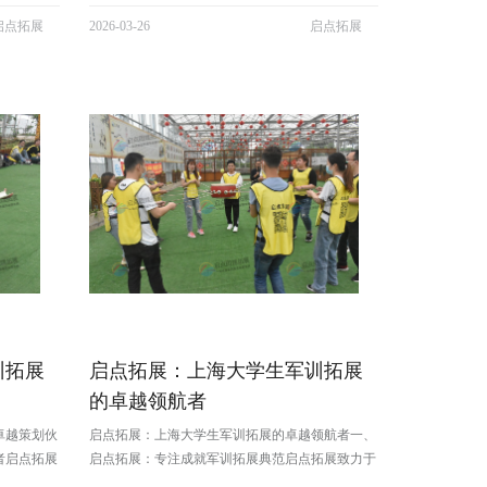
参加军训拓
学生日常学业任务较为繁重，参加军事训练素质拓
启点拓展
2026-03-26
启点拓展
站军姿、齐
展活动能有效提升他们的体能。军事训练中的跑
量、提高身
步、战术训练等项目，能锻炼学生的耐力、速度和
敏捷性。例如，在 5 公里长跑训练中，...
训拓展
启点拓展：上海大学生军训拓展
的卓越领航者
卓越策划伙
启点拓展：上海大学生军训拓展的卓越领航者一、
者启点拓展
启点拓展：专注成就军训拓展典范启点拓展致力于
涵盖企业团
一站式团建拓展服务，业务全面覆盖企业团建、拓