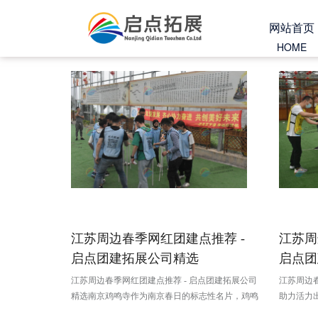
网站首页
HOME
江苏周边春季网红团建点推荐 -
江苏周
启点团建拓展公司精选
启点团
江苏周边春季网红团建点推荐 - 启点团建拓展公司
江苏周边春
精选南京鸡鸣寺作为南京春日的标志性名片，鸡鸣
助力活力
寺的染井吉野樱与垂丝海棠交织成粉色花海，将古
首山，桃