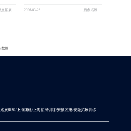
企业团建、
注于一站式的团建拓展服务，业务广泛覆盖企业团
领域。公司
建、拓展培训、军训拓展、素质拓展等多个领域。
启点拓展
2026-03-26
启点拓展
地，精心打
公司在江浙沪皖地区布局了几百家专业拓展基地，
项目。凭借专
精心打造了 300 + 丰富多样的团建拓展游戏项目。
凭借卓越的专业能力、创新的活动...
条数据
江拓展训练/上海团建/上海拓展训练/安徽团建/安徽拓展训练