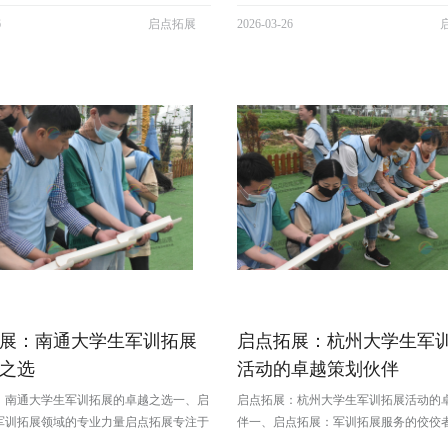
胜收。这里不仅自然风光迷人，其建筑风
江苏地区的大学生日常学业压力较大，
6
启点拓展
2026-03-26
佛顶宫的宏伟壮观令人惊叹。团队可漫步
展活动能有效提升身体素质。军训中的
径，感受自然与人文的完美融合，在欣赏
步走、跑步等基本训练，可增强肌肉力
，还能了解深厚的佛教文...
体协调性和耐力。比如，长时间的站...
展：南通大学生军训拓展
启点拓展：杭州大学生军
之选
活动的卓越策划伙伴
：南通大学生军训拓展的卓越之选一、启
启点拓展：杭州大学生军训拓展活动的
军训拓展领域的专业力量启点拓展专注于
伴一、启点拓展：军训拓展服务的佼佼
建拓展服务，业务广泛覆盖企业团建、拓
专注于一站式团建拓展服务，业务广泛