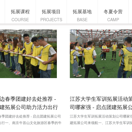
拓展课程
拓展项目
拓展基地
冬夏令营
COURSE
PROJECTS
BASE
CAMP
边春季团建好去处推荐 -
江苏大学生军训拓展活动
建拓展公司助力活力出行
司哪家强 - 启点团建拓展
领航
季团建好去处推荐 - 启点团建拓展公司
江苏大学生军训拓展活动策划公司哪家强 
出行一、南京牛首山文化旅游区春季的牛
建拓展公司来领航一、江苏大学生军训
花、樱花、杏花等竞相绽放，漫山遍野的
重要性（一）助力大学生个人成长身体