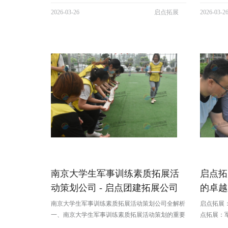
寺红墙与金陵春色完美融合。可在樱花大道上穿行
花海美不
2026-03-26
启点拓展
2026-03-2
于花雨之间，漫步玄武湖畔看繁花倒映，或在明城
格独特，
墙远眺城市春色。苏州拙政园中国四大名园之首，
于山间小
春日里海棠、玉兰、桃花次第绽放，...
美景的同时
南京大学生军事训练素质拓展活
启点拓
动策划公司 - 启点团建拓展公司
的卓越
助力高校人才培养
南京大学生军事训练素质拓展活动策划公司全解析
启点拓展
一、南京大学生军事训练素质拓展活动策划的重要
点拓展：
性（一）对大学生个人的成长意义塑造坚毅品格对
一站式团