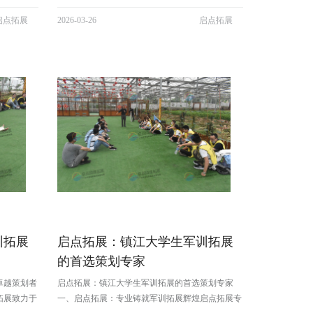
多个领域。
展培训、军训拓展、素质拓展等多个领域。公司在
启点拓展
2026-03-26
启点拓展
拓展基地，
江浙沪皖地区布局了几百家专业拓展基地，精心打
展游戏项
造 300 + 丰富多样的团建拓展游戏项目。凭借卓越
的专业能力、创新的活动设计和...
训拓展
启点拓展：镇江大学生军训拓展
的首选策划专家
卓越策划者
启点拓展：镇江大学生军训拓展的首选策划专家
拓展致力于
一、启点拓展：专业铸就军训拓展辉煌启点拓展专