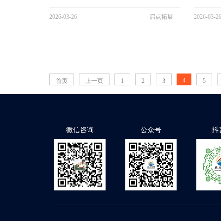
一站式的团建拓展服务，业务范畴广泛，覆盖企业
站式团建
团建、拓展培训、军训拓展、素质拓展等多个重要
培训、军
2026-03-26
启点拓展
2026-03-2
领域。公司在江浙沪皖地区拥有庞大的资源网络，
浙沪皖地
布局着几百家专业拓展基地，精心打造了 300 + 丰
300 +
富多样的团建拓展游戏项目。凭...
拓展的深刻
4
首页
上一页
1
2
3
5
微信咨询
公众号
抖