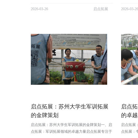
于南京的大学生而言，参与军事训练素质拓展活
展培训、
2026-03-26
启点拓展
2026-03-2
动，首当其冲的是能够塑造坚毅的品格。军事训练
沪皖地区
中的队列训练、体能训练等项目，要求学生们克服
打造了 3
身体上的疲惫与心理上的懈怠。例如在炎炎...
专业的团队
启点拓展：苏州大学生军训拓展
启点拓
的金牌策划
的卓越
启点拓展：苏州大学生军训拓展的金牌策划一、启
启点拓展
点拓展：军训拓展领域的卓越力量启点拓展专注于
点拓展：